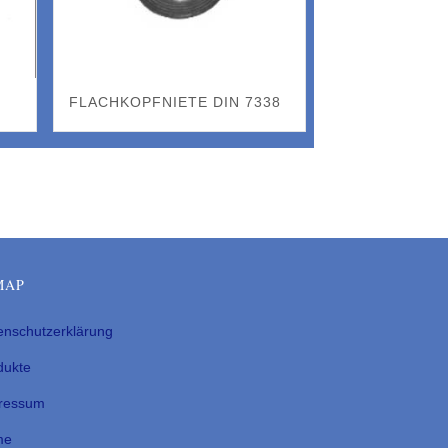
FLACHKOPFNIETE DIN 7338
MAP
enschutzerklärung
dukte
ressum
me